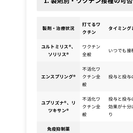
1. 製剤別・ワクチン接種の可
打てるワ
製剤・治療状況
タイミング
クチン
ユルトミリス®、
ワクチン
いつでも接
ソリリス®
全般
不活化ワ
エンスプリング®
クチン全
投与と投与
般
不活化ワ
投与と投与
ユプリズナ®、リ
クチン全
効果が十分
ツキサン®
般
り
免疫抑制薬