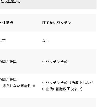
否と注意点
と注意点
打てないワクチン
種可
なし
の間が推奨
生ワクチン全般
の間が推奨。
生ワクチン全般（治療中および
に得られない可能性あ
中止後B細胞数回復まで）