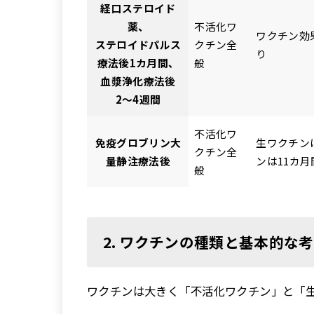
経口ステロイド
薬、
不活化ワ
ワクチン効
ステロイドパルス
クチン全
り
療法後1カ月間、
般
血漿浄化療法後
2〜4週間
不活化ワ
免疫グロブリン大
生ワクチン
クチン全
量静注療法後
ンは11カ
般
2. ワクチンの種類と基本的な
ワクチンは大きく「不活化ワクチン」と「