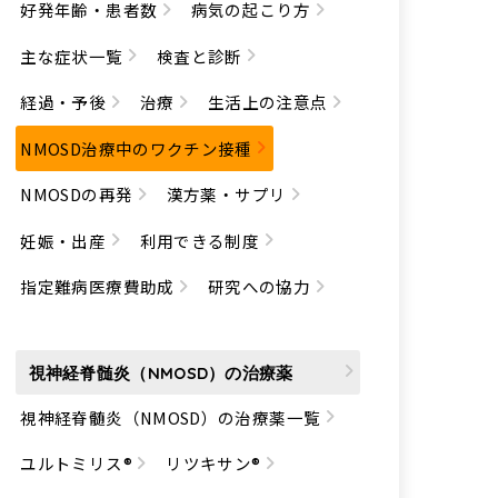
好発年齢・患者数
病気の起こり方
主な症状一覧
検査と診断
経過・予後
治療
生活上の注意点
NMOSD治療中のワクチン接種
NMOSDの再発
漢方薬・サプリ
妊娠・出産
利用できる制度
指定難病医療費助成
研究への協力
視神経脊髄炎（NMOSD）の治療薬
視神経脊髄炎（NMOSD）の治療薬一覧
ユルトミリス®
リツキサン®