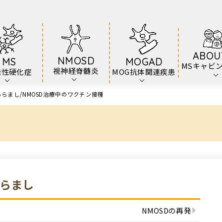
ABOU
NMOSD
MS
MOGAD
MSキャビ
視神経脊髄炎
発性硬化症
MOG抗体関連疾患
あらまし
NMOSD治療中のワクチン接種
）
あらまし
NMOSDの再発