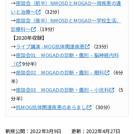
→
座談会（前半）NMOSDとMOGAD〜両疾患の違
いと治療〜
（32分）
→
座談会（後半）NMOSDとMOGAD〜学校生活、
診療科〜
（19分）
【2020年収録】
→
ライブ講演 -MOG抗体関連疾患
（23分）
→
座談会01 MOGADの診断・鑑別 – 脳神経内科
（
9分半）
→
座談会02 MOGADの診断・鑑別 – 眼科
（6分
半）
→
座談会03 MOGADの診断・鑑別 – 小児科
（5
分半）
→
抗MOG抗体関連疾患のあらまし
（30分）
新規公開：2022年3月9日 更新：2022年4月27日