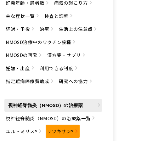
好発年齢・患者数
病気の起こり方
主な症状一覧
検査と診断
経過・予後
治療
生活上の注意点
NMOSD治療中のワクチン接種
NMOSDの再発
漢方薬・サプリ
妊娠・出産
利用できる制度
指定難病医療費助成
研究への協力
視神経脊髄炎（NMOSD）の治療薬
視神経脊髄炎（NMOSD）の治療薬一覧
ユルトミリス®
リツキサン®