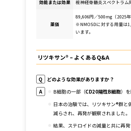
効能または効果
視神経脊髄炎スペクトラム
89,606円／500mg（202
薬価
※NMOSDに対する用量は
います。
リツキサン® – よくあるQ&A
どのような効果がありますか？
B細胞の一部（
CD20陽性B細胞
）を
日本の治験では、リツキサン®群と
減らされ、再発が観察されました。
結果、ステロイドの減量と共に再発