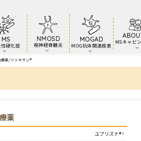
ABOU
NMOSD
MS
MOGAD
MSキャビ
視神経脊髄炎
発性硬化症
MOG抗体関連疾患
治療薬
リツキサン®
）
治療薬
ユプリズナ®