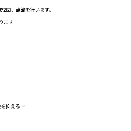
で2回
、
点滴
を行います。
ります。
生を抑える