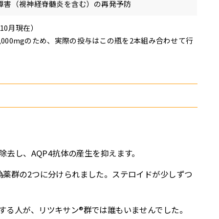
障害（視神経脊髄炎を含む）の再発予防
5年10月現在）
1,000mgのため、実際の投与はこの瓶を2本組み合わせて行
除去し、AQP4抗体の産生を抑えます。
偽薬群の2つに分けられました。ステロイドが少しずつ
する人が、リツキサン®群では誰もいませんでした。