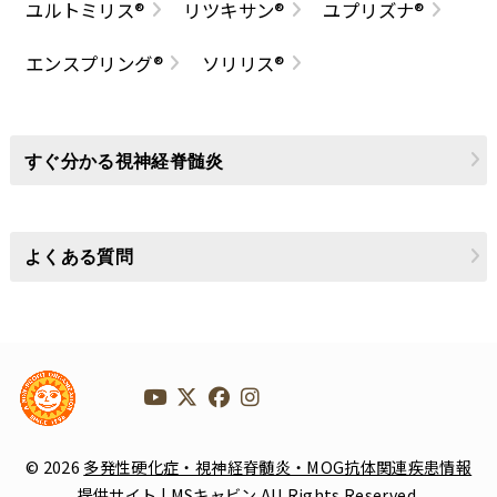
ユルトミリス®
リツキサン®
ユプリズナ®
エンスプリング®
ソリリス®
すぐ分かる視神経脊髄炎
よくある質問
© 2026
多発性硬化症・視神経脊髄炎・MOG抗体関連疾患情報
提供サイト | MSキャビン
All Rights Reserved.