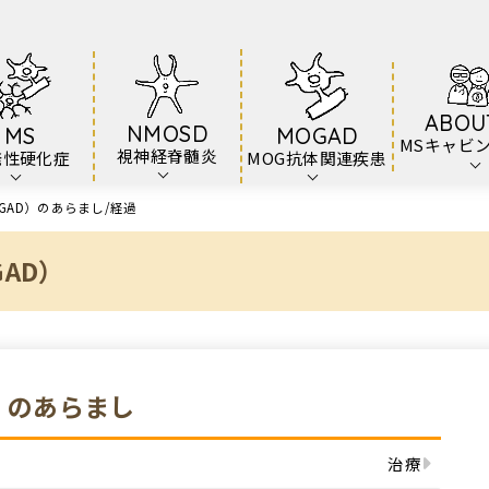
ABOU
NMOSD
MS
MOGAD
MSキャビ
視神経脊髄炎
発性硬化症
MOG抗体関連疾患
GAD）のあらまし
経過
AD）
）のあらまし
治療