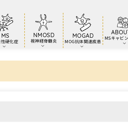
ABOU
NMOSD
MS
MOGAD
MSキャビ
視神経脊髄炎
発性硬化症
MOG抗体関連疾患