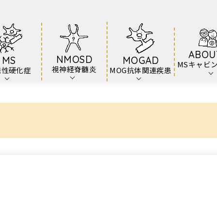
ABOU
NMOSD
MS
MOGAD
MSキャビ
視神経脊髄炎
発性硬化症
MOG抗体関連疾患