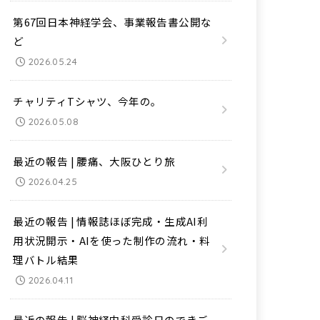
第67回日本神経学会、事業報告書公開な
ど
2026.05.24
チャリティTシャツ、今年の。
2026.05.08
最近の報告 | 腰痛、大阪ひとり旅
2026.04.25
最近の報告 | 情報誌ほぼ完成・生成AI利
用状況開示・AIを使った制作の流れ・料
理バトル結果
2026.04.11
最近の報告 | 脳神経内科受診日のできご