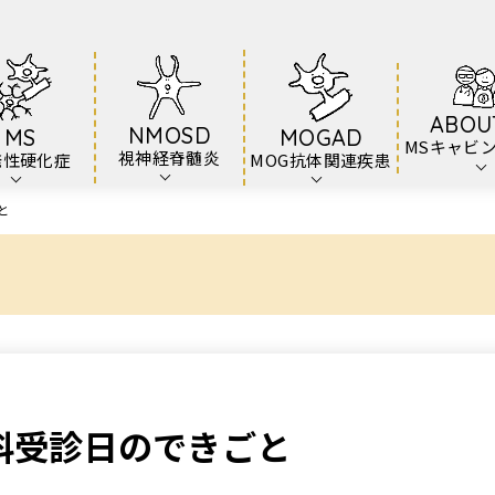
ABOU
NMOSD
MS
MOGAD
MSキャビ
視神経脊髄炎
発性硬化症
MOG抗体関連疾患
と
内科受診日のできごと