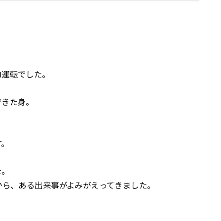
ロ運転でした。
できた身。
す。
た。
から、ある出来事がよみがえってきました。