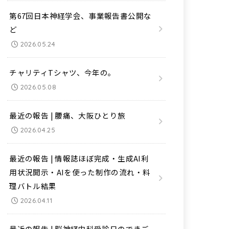
第67回日本神経学会、事業報告書公開な
ど
2026.05.24
チャリティTシャツ、今年の。
2026.05.08
最近の報告 | 腰痛、大阪ひとり旅
2026.04.25
最近の報告 | 情報誌ほぼ完成・生成AI利
用状況開示・AIを使った制作の流れ・料
理バトル結果
2026.04.11
最近の報告 | 脳神経内科受診日のできご