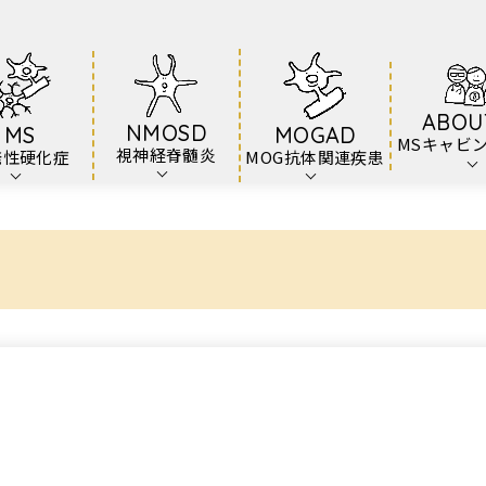
ABOU
NMOSD
MS
MOGAD
MSキャビ
視神経脊髄炎
発性硬化症
MOG抗体関連疾患