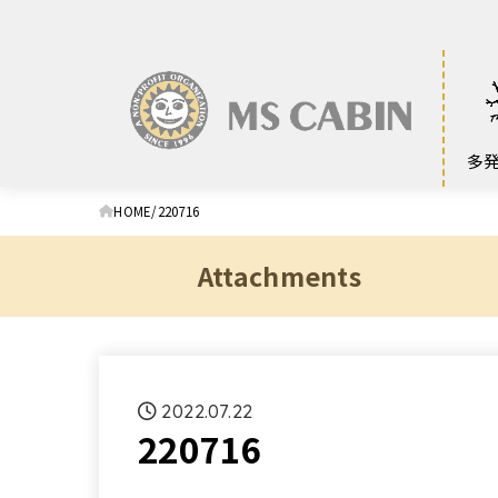
多
HOME
220716
Attachments
2022.07.22
220716