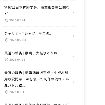
第67回日本神経学会、事業報告書公開な
ど
2026.05.24
チャリティTシャツ、今年の。
2026.05.08
最近の報告 | 腰痛、大阪ひとり旅
2026.04.25
最近の報告 | 情報誌ほぼ完成・生成AI利
用状況開示・AIを使った制作の流れ・料
理バトル結果
2026.04.11
最近の報告 | 脳神経内科受診日のできご