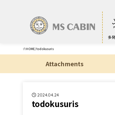
多
HOME
todokusuris
Attachments
2024.04.24
todokusuris