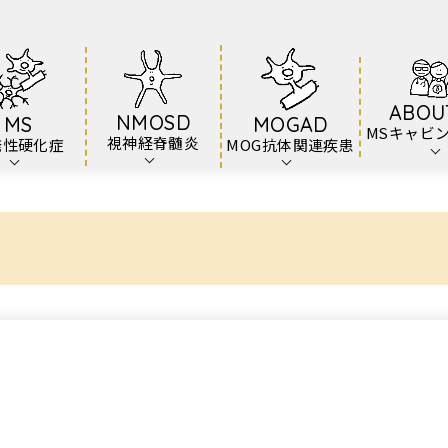
ABOU
NMOSD
MS
MOGAD
MSキャビ
視神経脊髄炎
発性硬化症
MOG抗体関連疾患