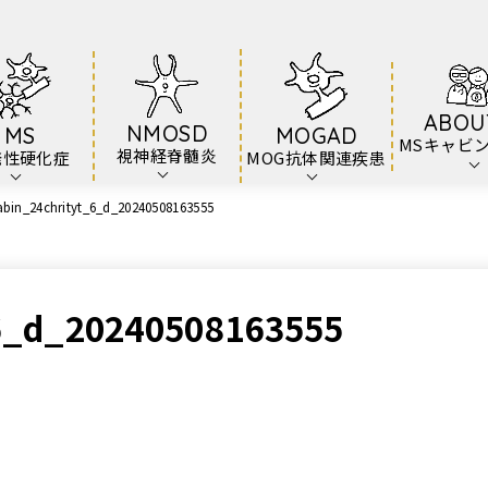
ABOU
NMOSD
MS
MOGAD
MSキャビ
視神経脊髄炎
発性硬化症
MOG抗体関連疾患
bin_24chrityt_6_d_20240508163555
6_d_20240508163555