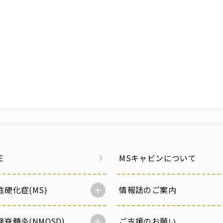
E
MSキャビンについて
性硬化症(MS)
情報誌のご案内
脊髄炎(NMOSD)
ご支援のお願い