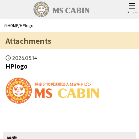
メニュー
HOME
HPlogo
Attachments
2026.05.14
HPlogo
検索