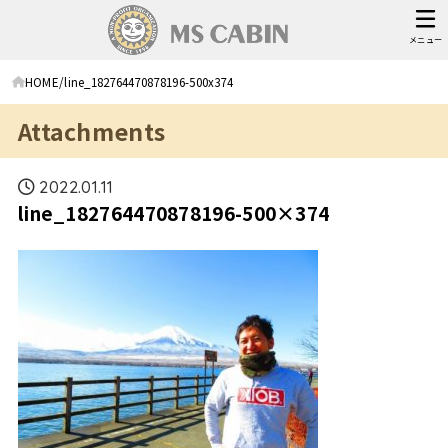
メニュー
HOME
line_182764470878196-500x374
Attachments
2022.01.11
line_182764470878196-500×374