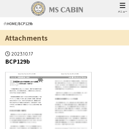
メニュー
HOME
BCP129b
Attachments
2023.10.17
BCP129b