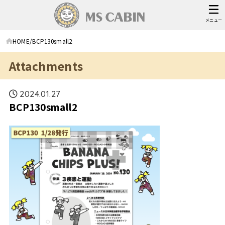
メニュー
HOME
BCP130small2
Attachments
2024.01.27
BCP130small2