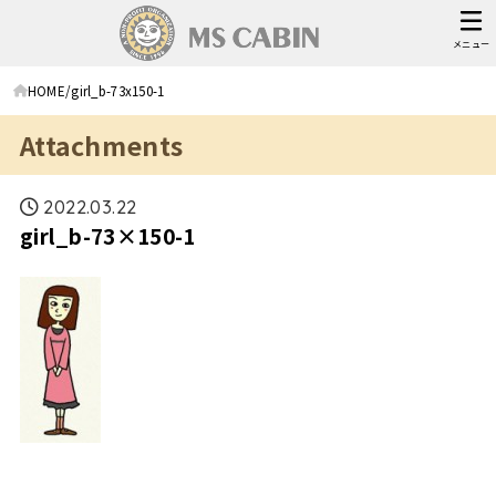
メニュー
HOME
girl_b-73x150-1
Attachments
2022.03.22
girl_b-73×150-1