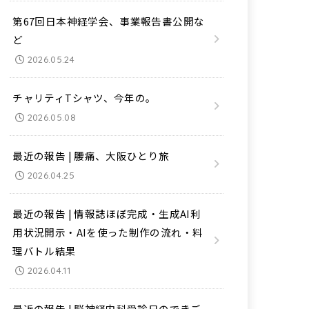
第67回日本神経学会、事業報告書公開な
ど
2026.05.24
チャリティTシャツ、今年の。
2026.05.08
最近の報告 | 腰痛、大阪ひとり旅
2026.04.25
最近の報告 | 情報誌ほぼ完成・生成AI利
用状況開示・AIを使った制作の流れ・料
理バトル結果
2026.04.11
最近の報告 | 脳神経内科受診日のできご