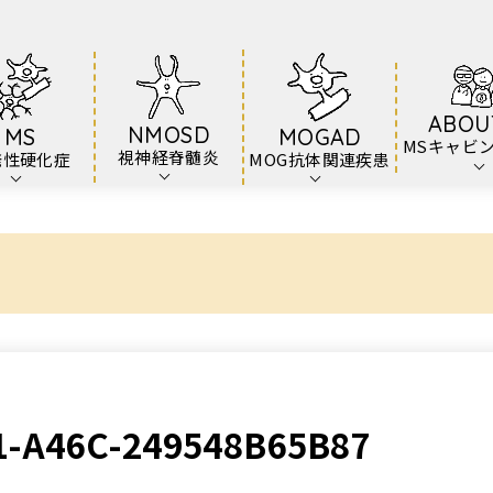
ABOU
NMOSD
MS
MOGAD
MSキャビ
視神経脊髄炎
発性硬化症
MOG抗体関連疾患
1-A46C-249548B65B87