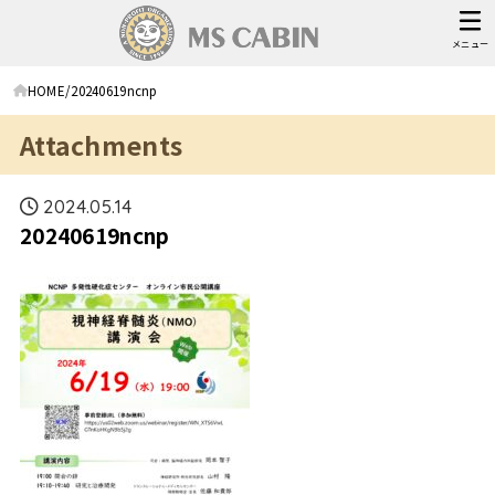
メニュー
HOME
20240619ncnp
Attachments
2024.05.14
20240619ncnp