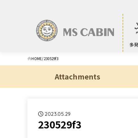
多
HOME
230529f3
Attachments
2023.05.29
230529f3