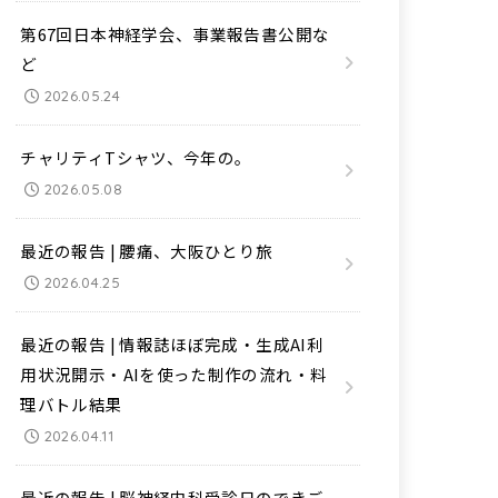
第67回日本神経学会、事業報告書公開な
ど
2026.05.24
チャリティTシャツ、今年の。
2026.05.08
最近の報告 | 腰痛、大阪ひとり旅
2026.04.25
最近の報告 | 情報誌ほぼ完成・生成AI利
用状況開示・AIを使った制作の流れ・料
理バトル結果
2026.04.11
最近の報告 | 脳神経内科受診日のできご