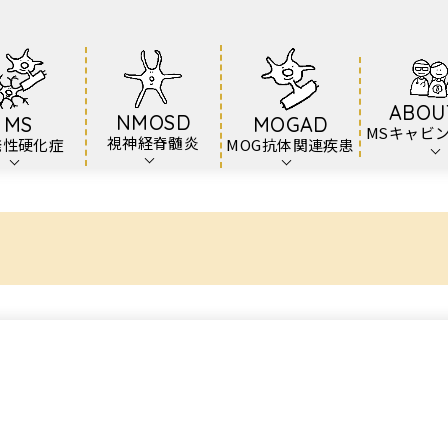
ABOU
NMOSD
MS
MOGAD
MSキャビ
視神経脊髄炎
発性硬化症
MOG抗体関連疾患