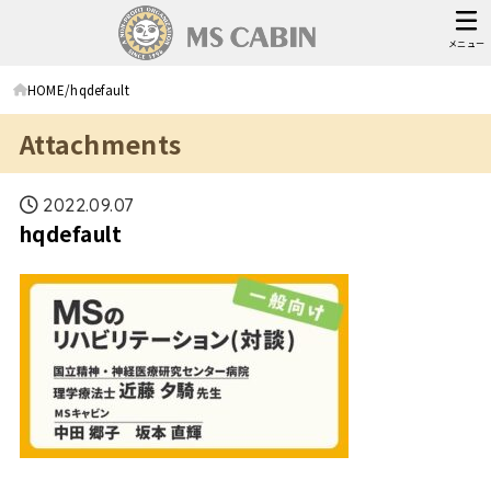
メニュー
HOME
hqdefault
Attachments
2022.09.07
hqdefault