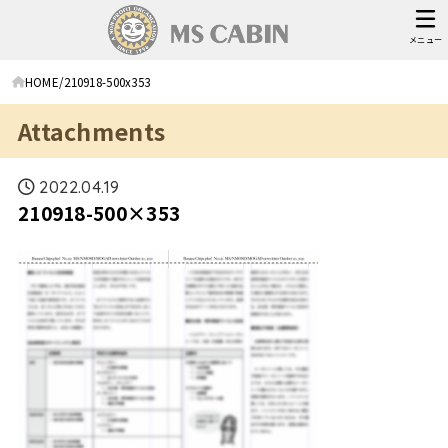
メニュー
HOME
210918-500x353
Attachments
2022.04.19
210918-500×353