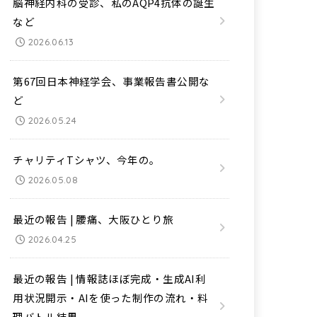
脳神経内科の受診、私のAQP4抗体の誕生
など
2026.06.13
第67回日本神経学会、事業報告書公開な
ど
2026.05.24
チャリティTシャツ、今年の。
2026.05.08
最近の報告 | 腰痛、大阪ひとり旅
2026.04.25
最近の報告 | 情報誌ほぼ完成・生成AI利
用状況開示・AIを使った制作の流れ・料
理バトル結果