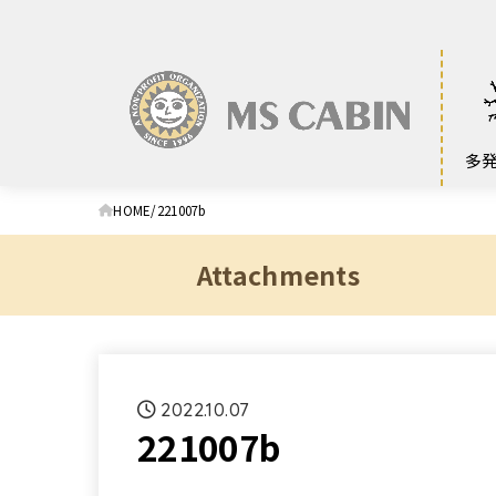
多
HOME
221007b
Attachments
2022.10.07
221007b