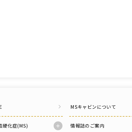
E
MSキャビンについて
性硬化症(MS)
情報誌のご案内