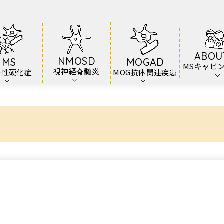
ABOU
NMOSD
MS
MOGAD
MSキャビ
視神経脊髄炎
発性硬化症
MOG抗体関連疾患