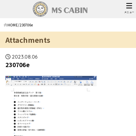
メニュー
HOME
230706e
Attachments
2023.08.06
230706e