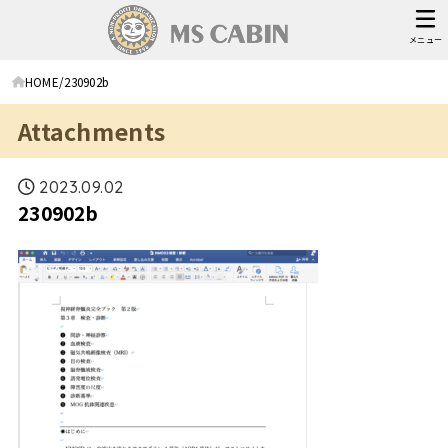
メニュー
HOME
230902b
Attachments
2023.09.02
230902b