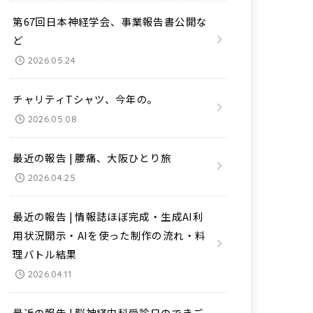
第67回日本神経学会、事業報告書公開な
ど
2026.05.24
チャリティTシャツ、今年の。
2026.05.08
最近の報告 | 腰痛、大阪ひとり旅
2026.04.25
最近の報告 | 情報誌ほぼ完成・生成AI利
用状況開示・AIを使った制作の流れ・料
理バトル結果
2026.04.11
最近の報告 | 脳神経内科受診日のできご