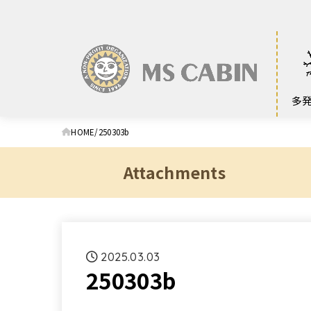
多
HOME
250303b
Attachments
2025.03.03
250303b