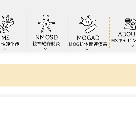
ABOU
NMOSD
MS
MOGAD
MSキャビ
視神経脊髄炎
発性硬化症
MOG抗体関連疾患