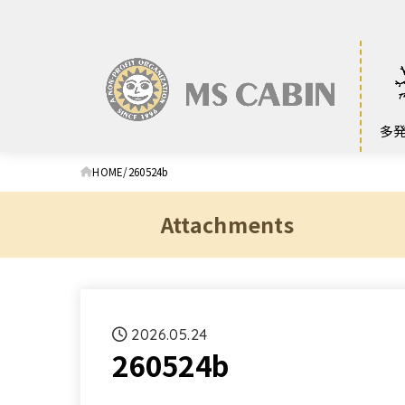
多
HOME
260524b
Attachments
2026.05.24
260524b