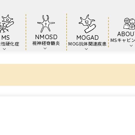
ABOU
NMOSD
MS
MOGAD
MSキャビ
視神経脊髄炎
発性硬化症
MOG抗体関連疾患