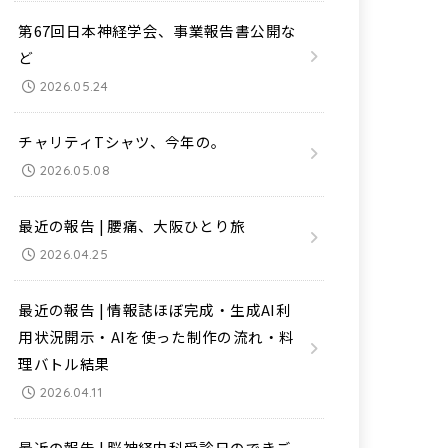
第67回日本神経学会、事業報告書公開な
ど
2026.05.24
チャリティTシャツ、今年の。
2026.05.08
最近の報告 | 腰痛、大阪ひとり旅
2026.04.25
最近の報告 | 情報誌ほぼ完成・生成AI利
用状況開示・AIを使った制作の流れ・料
理バトル結果
2026.04.11
最近の報告 | 脳神経内科受診日のできご