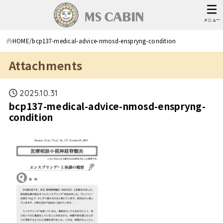
メニュー
HOME
bcp137-medical-advice-nmosd-enspryng-condition
Attachments
2025.10.31
bcp137-medical-advice-nmosd-enspryng-
condition