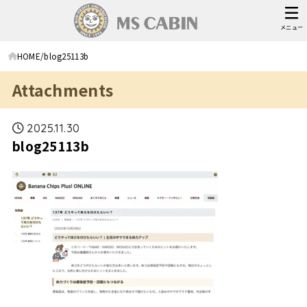
メニュー
HOME
blog25113b
Attachments
2025.11.30
blog25113b