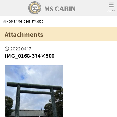
メニュー
HOME
IMG_0168-374x500
Attachments
2022.04.17
IMG_0168-374×500