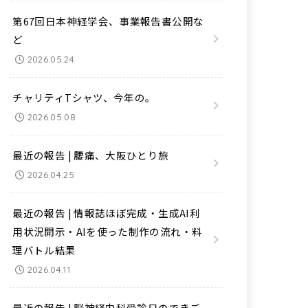
第67回日本神経学会、事業報告書公開な
ど
2026.05.24
チャリティTシャツ、今年の。
2026.05.08
最近の報告 | 腰痛、大阪ひとり旅
2026.04.25
最近の報告 | 情報誌ほぼ完成・生成AI利
用状況開示・AIを使った制作の流れ・料
理バトル結果
2026.04.11
最近の報告 | 脳神経内科受診日のできご