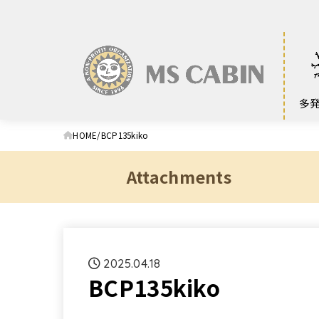
多
HOME
BCP135kiko
Attachments
2025.04.18
BCP135kiko