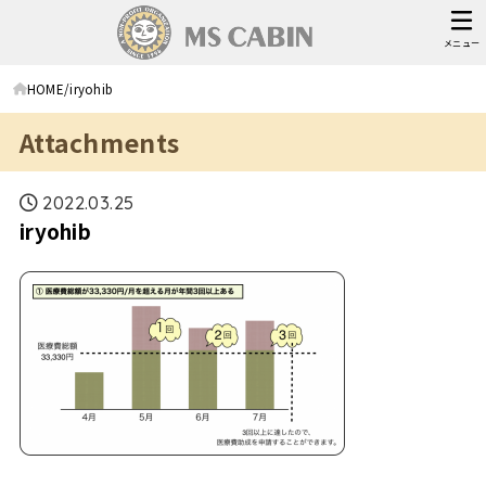
メニュー
HOME
iryohib
Attachments
2022.03.25
iryohib