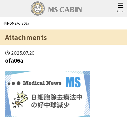
メニュー
HOME
ofa06a
Attachments
2025.07.20
ofa06a