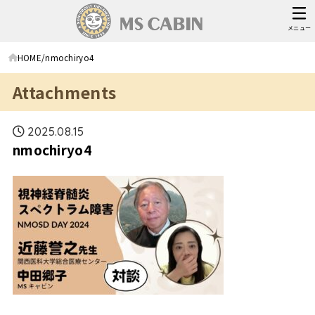
メニュー
HOME
nmochiryo4
Attachments
2025.08.15
nmochiryo4