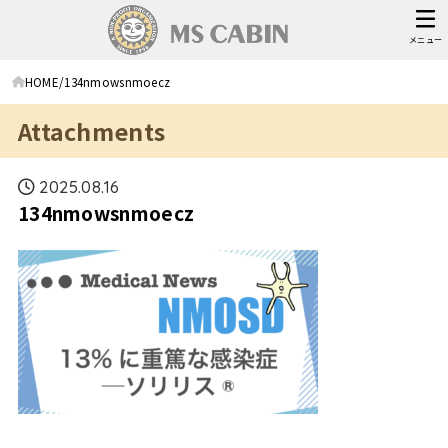
メニュー
HOME
134nmowsnmoecz
Attachments
2025.08.16
134nmowsnmoecz