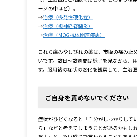
ージの中ほど）。
→
治療（多発性硬化症）
→
治療（視神経脊髄炎）
→
治療（MOG抗体関連疾患）
これら痛みやしびれの薬は、市販の痛み止
いです。数日〜数週間は様子を見ながら、
す。服用後の症状の変化を観察して、主治
ご自身を責めないでください
症状がひどくなると「自分がしっかりして
ら」などと考えてしまうことがあるかもし
だよ」と、軽い感じで言われることもある