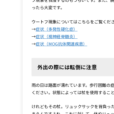
フ現象を我慢するのもつらいです。また、
ったら大変です。
ウートフ現象についてはこちらをご覧くだ
→
症状（多発性硬化症）
→
症状（視神経脊髄炎）
→
症状（MOG抗体関連疾患）
外出の際には転倒に注意
雨の日は路面が濡れています。歩行困難の
ください。状態によっては杖を使用するこ
けれどもその杖。リュックサックを背負っ
まうんですよね。これに対して、体やリュ