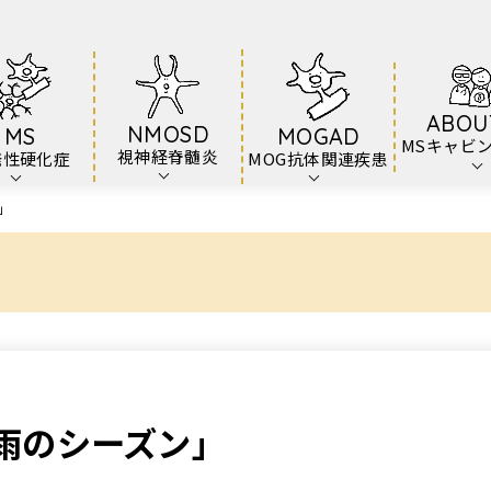
ABOU
NMOSD
MS
MOGAD
MSキャビ
視神経脊髄炎
発性硬化症
MOG抗体関連疾患
」
雨のシーズン」