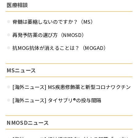
医療相談
脊髄は萎縮しないのですか？（MS）
再発予防薬の選び方（NMOSD）
抗MOG抗体が消えることは？（MOGAD）
MSニュース
[海外ニュース] MS疾患修飾薬と新型コロナワクチン
[海外ニュース] タイサブリ®の投与間隔
NMOSDニュース