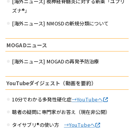
[海外ニュース] 視神経脊髄炎に対する新薬「ユプリ
ズナ®」
[海外ニュース] NMOSDの新規分類について
MOGADニュース
[海外ニュース] MOGADの再発予防治療
YouTubeダイジェスト（動画を要約）
10分でわかる多発性硬化症
→YouTubeへ
聴者の疑問に専門家がお答え（現在非公開）
タイサブリ®の使い方
→YouTubeへ