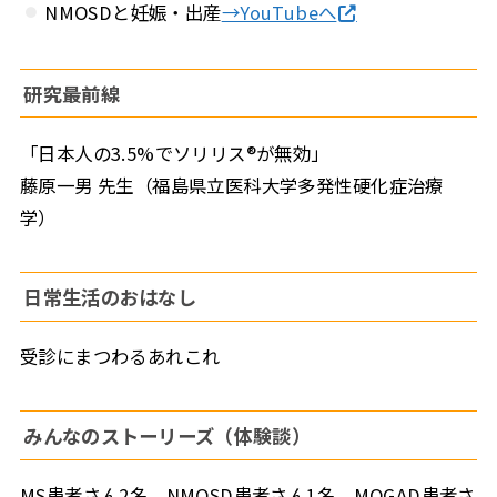
NMOSDと妊娠・出産
→YouTubeへ
研究最前線
「日本人の3.5%でソリリス®が無効」
藤原一男 先生（福島県立医科大学多発性硬化症治療
学）
日常生活のおはなし
受診にまつわるあれこれ
みんなのストーリーズ（体験談）
MS患者さん2名、NMOSD患者さん1名、MOGAD患者さ