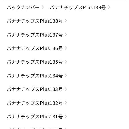
バックナンバー
バナナチップスPlus139号
バナナチップスPlus138号
バナナチップスPlus137号
バナナチップスPlus136号
バナナチップスPlus135号
バナナチップスPlus134号
バナナチップスPlus133号
バナナチップスPlus132号
バナナチップスPlus131号