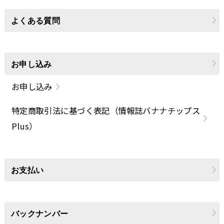
よくある質問
お申し込み
お申し込み
特定商取引法に基づく表記（情報誌バナナチップス
Plus）
お支払い
バックナンバー