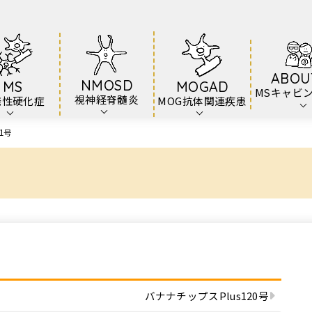
ABOU
NMOSD
MS
MOGAD
MSキャビ
視神経脊髄炎
発性硬化症
MOG抗体関連疾患
1号
バナナチップスPlus120号