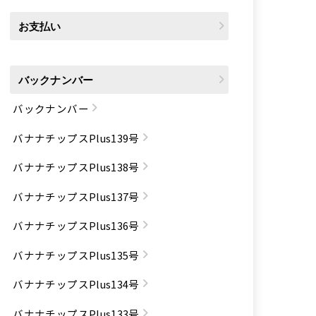
お支払い
バックナンバー
バックナンバー
バナナチップスPlus139号
バナナチップスPlus138号
バナナチップスPlus137号
バナナチップスPlus136号
バナナチップスPlus135号
バナナチップスPlus134号
バナナチップスPlus133号