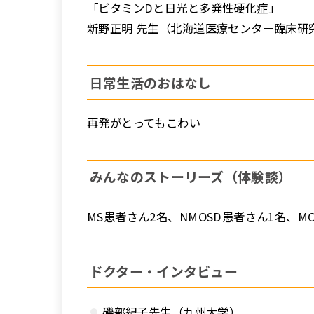
「ビタミンDと日光と多発性硬化症」
新野正明 先生（北海道医療センター臨床研
日常生活のおはなし
再発がとってもこわい
みんなのストーリーズ（体験談）
MS患者さん2名、NMOSD患者さん1名、
ドクター・インタビュー
磯部紀子先生（九州大学）