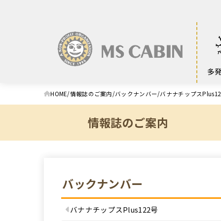
多
HOME
情報誌のご案内
バックナンバー
バナナチップスPlus12
情報誌のご案内
バックナンバー
バナナチップスPlus122号