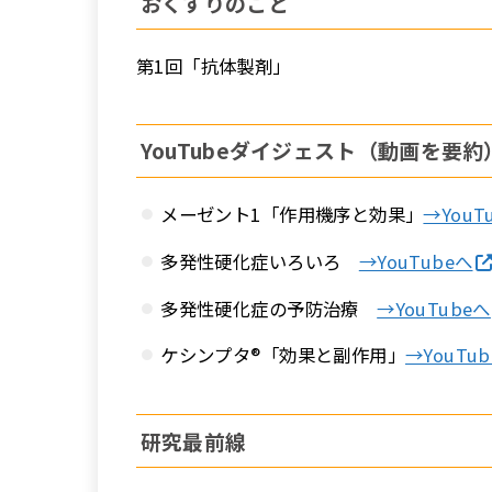
おくすりのこと
第1回「抗体製剤」
YouTubeダイジェスト（動画を要約
メーゼント1「作用機序と効果」
→YouT
多発性硬化症いろいろ
→YouTubeへ
多発性硬化症の予防治療
→YouTubeへ
ケシンプタ®「効果と副作用」
→YouTu
研究最前線