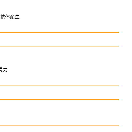
の抗体産生
視力